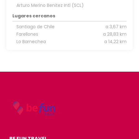
Arturo Merino Benitez Intl (SCL)
Lugares cercanos
Santiago de Chile
a 3,67 km
Farellones
a 28,83 km
Lo Barnechea
a 14,22 km
BE FUN TRAVEL