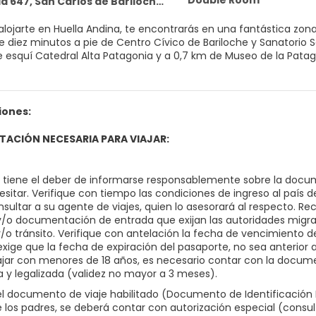
Double Room
 647, San Carlos de Bariloche 8400
 alojarte en Huella Andina, te encontrarás en una fantástica zon
minutos a pie de Centro Cívico de Bariloche y Sanatorio San Carlos. Además, este hotel se encuen
e esquí Catedral Alta Patagonia y a 0,7 km de Museo de la Patag
 donde descansar y comodidades como conexión a Internet wifi gra
s además una sala de estar compartida y un salón de fiestas.
iones:
s como en tu propia casa en cualquiera de las 23 habitaciones
 LED. Las camas cuentan con colchones viscoelásticos y ropa d
ACIÓN NECESARIA PARA VIAJAR:
la cocina compartida para preparar tus propias comidas. La con
drás disfrutar de canales por cable. El cuarto de baño está prov
o, tiene el deber de informarse responsablemente sobre la docum
un desayuno bufé gratuito todos los días de 07:30 a 10:00.
sitar. Verifique con tiempo las condiciones de ingreso al país d
nsultar a su agente de viajes, quien lo asesorará al respecto. R
torería, un servicio de recepción las 24 horas y atención multili
 y/o documentación de entrada que exijan las autoridades migrat
y/o tránsito. Verifique con antelación la fecha de vencimiento
exige que la fecha de expiración del pasaporte, no sea anterior a l
ajar con menores de 18 años, es necesario contar con la docume
a y legalizada (validez no mayor a 3 meses).
 documento de viaje habilitado (Documento de Identificación N
 los padres, se deberá contar con autorización especial (consu