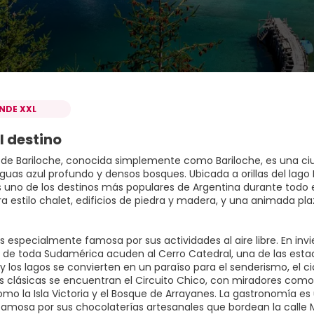
INDE XXL
l destino
 de Bariloche, conocida simplemente como Bariloche, es una ciu
guas azul profundo y densos bosques. Ubicada a orillas del lago
 uno de los destinos más populares de Argentina durante todo 
a estilo chalet, edificios de piedra y madera, y una animada plaz
s especialmente famosa por sus actividades al aire libre. En inv
de toda Sudamérica acuden al Cerro Catedral, una de las estacio
los lagos se convierten en un paraíso para el senderismo, el cic
s clásicas se encuentran el Circuito Chico, con miradores com
omo la Isla Victoria y el Bosque de Arrayanes. La gastronomía es
famosa por sus chocolaterías artesanales que bordean la calle M