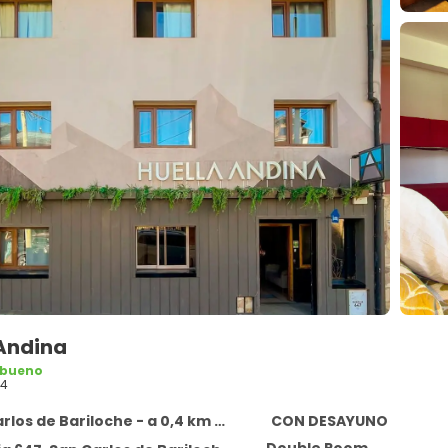
 Andina
 bueno
34
os de Bariloche - a 0,4 km del centro
CON DESAYUNO