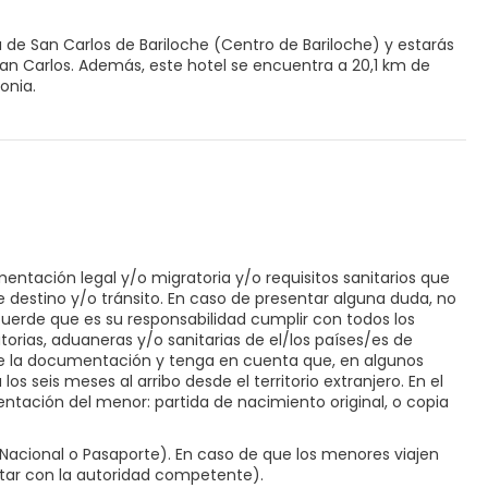
a de San Carlos de Bariloche (Centro de Bariloche) y estarás
tra a 20,1 km de
onia.
tis y servicios de conserjería, ¡no te faltará de nada!
 con decoraciones diferentes, equipadas con microondas y
e cama de alta calidad para descansar plácidamente.
exión wifi gratis te mantendrá en contacto con los tuyos.
isto de ducha y bidés.
entación legal y/o migratoria y/o requisitos sanitarios que
e destino y/o tránsito. En caso de presentar alguna duda, no
ecuerde que es su responsabilidad cumplir con todos los
ngüe a tu disposición.
orias, aduaneras y/o sanitarias de el/los países/es de
 de la documentación y tenga en cuenta que, en algunos
os seis meses al arribo desde el territorio extranjero. En el
ntación del menor: partida de nacimiento original, o copia
acional o Pasaporte). En caso de que los menores viajen
ltar con la autoridad competente).