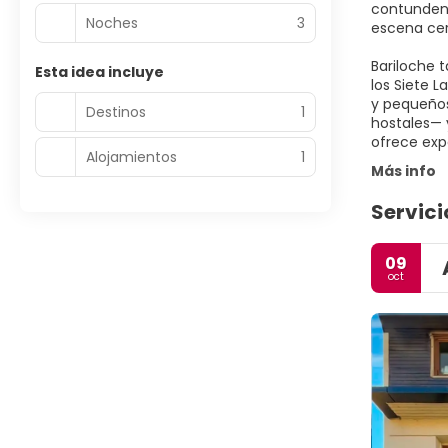
contundent
Noches
3
escena cer
Bariloche 
Esta idea incluye
los Siete L
y pequeños
Destinos
1
hostales— 
ofrece exp
Alojamientos
1
Más info
Servici
09
oct