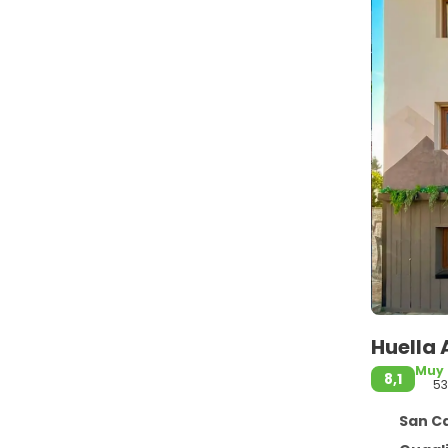
Huella
Muy
8,1
5
San Carl