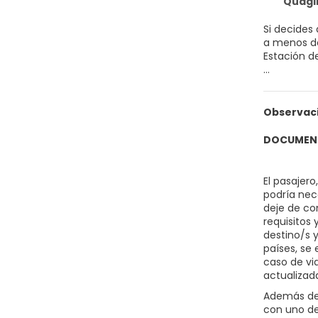
Quaglia
Si decides
a menos de diez 
Estación d
Con jardín
Encontrará
Observac
Te sentirá
televisión
DOCUMENT
Aprovecha 
Además, po
El pasajer
Se ofrece 
podría nece
deje de co
Tendrás tin
requisitos
destino/s 
países, se 
caso de vi
actualizad
Además del
con uno de