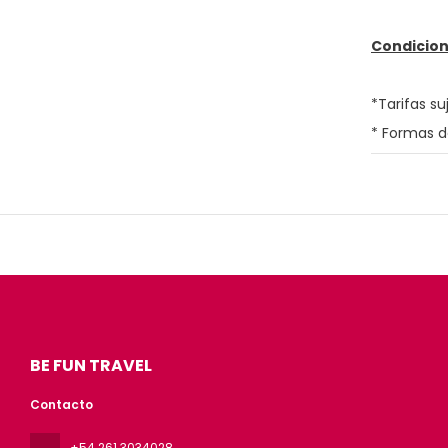
Condicion
*Tarifas su
* Formas d
BE FUN TRAVEL
Contacto
+54 261 3034028