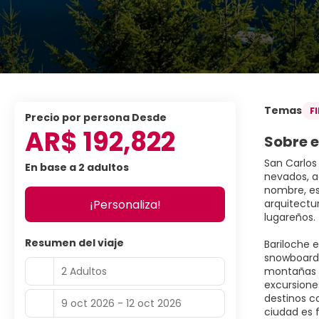
Temas
F
precio por persona Desde
AR$ 192,822
Sobre e
San Carlos
En base a 2 adultos
nevados, a
nombre, es
¡Personaliza!
arquitectur
lugareños.
Resumen del viaje
Bariloche e
snowboard 
2 Adultos
montañas y 
excursione
destinos c
9 oct 2026 - 12 oct 2026
ciudad es 