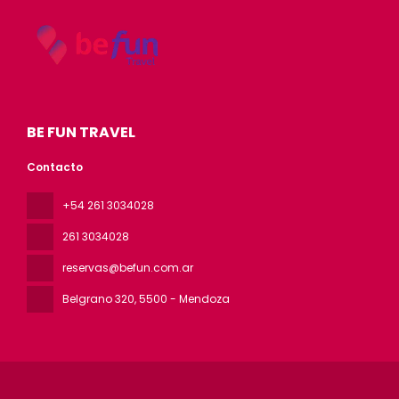
BE FUN TRAVEL
Contacto
+54 261 3034028
261 3034028
reservas@befun.com.ar
Belgrano 320
, 5500 - Mendoza