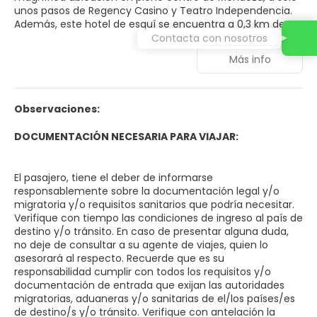
unos pasos de Regency Casino y Teatro Independencia.
Además, este hotel de esquí se encuentra a 0,3 km de
Plaza Chile y a 0,5 km de Museo Popular Callejero.
Contacta con nosotros
Más info
Tras un día en las pistas, diviértete con actividades
recreativas como una piscina al aire libre, entre otras.
Encontrarás además conexión a Internet wifi gratis,
asistencia turística (adquisición de entradas) y un salón
Observaciones:
de eventos. Llegarás a las atracciones de la zona en un
abrir y cerrar de ojos gracias al servicio de transporte (de
DOCUMENTACIÓN NECESARIA PARA VIAJAR:
pago) que recorre 500 km de distancia.
Te sentirás como en tu propia casa en cualquiera de las
El pasajero, tiene el deber de informarse
50 habitaciones con decoraciones diferentes, equipadas
responsablemente sobre la documentación legal y/o
con minibar y televisión LCD. Las camas cuentan con
migratoria y/o requisitos sanitarios que podría necesitar.
colchones con una capa de acolchado adicional,
Verifique con tiempo las condiciones de ingreso al país de
edredón de plumas y ropa de cama de alta calidad para
destino y/o tránsito. En caso de presentar alguna duda,
descansar plácidamente. Para los momentos de ocio,
no deje de consultar a su agente de viajes, quien lo
tendrás un televisor con canales por cable y conexión a
asesorará al respecto. Recuerde que es su
Internet por cable y wifi gratis. El baño privado con bañera
responsabilidad cumplir con todos los requisitos y/o
o ducha está provisto de cabezal de ducha tipo lluvia y
documentación de entrada que exijan las autoridades
artículos de higiene personal gratuitos.
migratorias, aduaneras y/o sanitarias de el/los países/es
de destino/s y/o tránsito. Verifique con antelación la