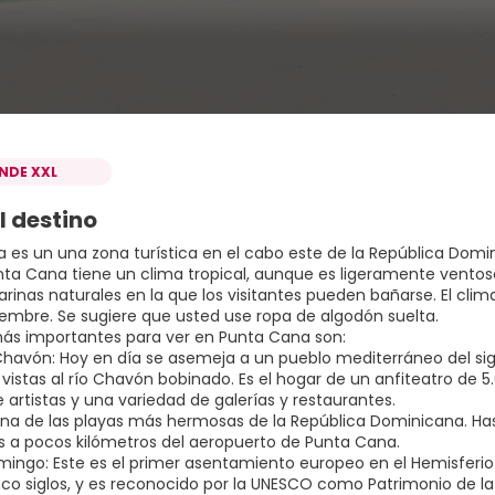
INDE XXL
l destino
 es un una zona turística en el cabo este de la República Domini
nta Cana tiene un clima tropical, aunque es ligeramente ventoso,
arinas naturales en la que los visitantes pueden bañarse. El cl
viembre. Se sugiere que usted use ropa de algodón suelta.
 más importantes para ver en Punta Cana son:
 Chavón: Hoy en día se asemeja a un pueblo mediterráneo del sig
vistas al río Chavón bobinado. Es el hogar de un anfiteatro de 5
 artistas y una variedad de galerías y restaurantes.
: Una de las playas más hermosas de la República Dominicana. 
 a pocos kilómetros del aeropuerto de Punta Cana.
mingo: Este es el primer asentamiento europeo en el Hemisferio
co siglos, y es reconocido por la UNESCO como Patrimonio de la 