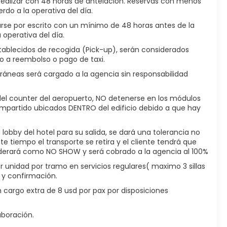
 realizar con 48 horas de antelacion. Reservas con menos
rdo a la operativa del día.
arse por escrito con un mínimo de 48 horas antes de la
 operativa del día.
stablecidos de recogida (Pick-up), serán considerados
o a reembolso o pago de taxi.
neas será cargado a la agencia sin responsabilidad
 del counter del aeropuerto, NO detenerse en los módulos
ompartido ubicados DENTRO del edificio debido a que hay
lobby del hotel para su salida, se dará una tolerancia no
te tiempo el transporte se retira y el cliente tendrá que
siderará como NO SHOW y será cobrado a la agencia al 100%
r unidad por tramo en servicios regulares( maximo 3 sillas
d y confirmación.
n cargo extra de 8 usd por pax por disposiciones
aboración.