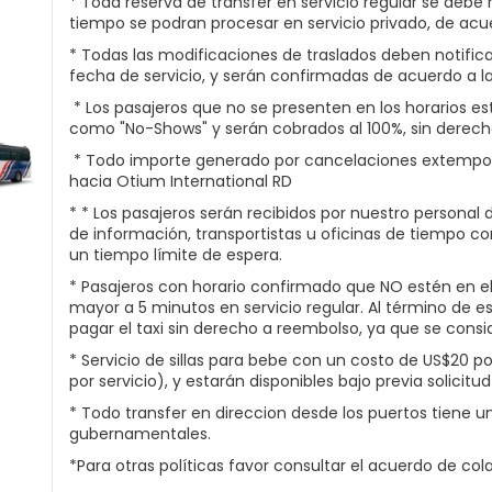
* Toda reserva de transfer en servicio regular se debe
tiempo se podran procesar en servicio privado, de acue
* Todas las modificaciones de traslados deben notific
fecha de servicio, y serán confirmadas de acuerdo a la
* Los pasajeros que no se presenten en los horarios e
como "No-Shows" y serán cobrados al 100%, sin derech
* Todo importe generado por cancelaciones extemporá
hacia Otium International RD
* * Los pasajeros serán recibidos por nuestro personal
de información, transportistas u oficinas de tiempo c
un tiempo límite de espera.
* Pasajeros con horario confirmado que NO estén en el 
mayor a 5 minutos en servicio regular. Al término de es
pagar el taxi sin derecho a reembolso, ya que se con
* Servicio de sillas para bebe con un costo de US$20 po
por servicio), y estarán disponibles bajo previa solicitu
* Todo transfer en direccion desde los puertos tiene u
gubernamentales.
*Para otras políticas favor consultar el acuerdo de col