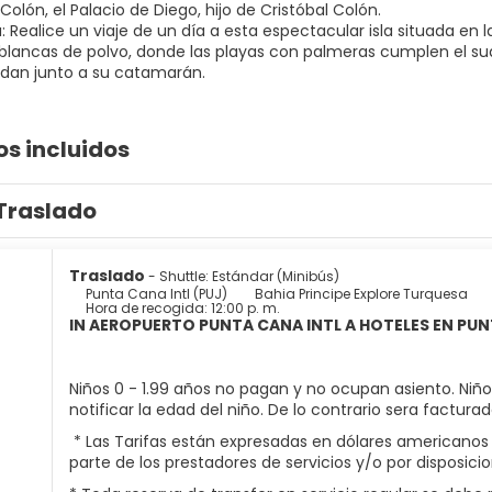
Colón, el Palacio de Diego, hijo de Cristóbal Colón.
a: Realice un viaje de un día a esta espectacular isla situada en 
 blancas de polvo, donde las playas con palmeras cumplen el sua
os incluidos
Traslado
Traslado
- Shuttle: Estándar (Minibús)
Punta Cana Intl (PUJ)
Bahia Principe Explore Turquesa
Hora de recogida: 12:00 p. m.
IN AEROPUERTO PUNTA CANA INTL A HOTELES EN PU
Niños 0 - 1.99 años no pagan y no ocupan asiento. Niño
notificar la edad del niño. De lo contrario sera factur
* Las Tarifas están expresadas en dólares americanos 
parte de los prestadores de servicios y/o por disposi