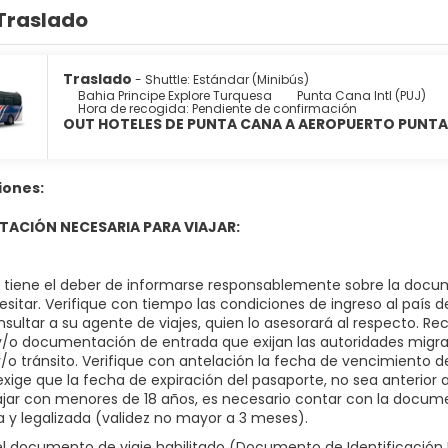
Traslado
Traslado
- Shuttle: Estándar (Minibús)
Bahia Principe Explore Turquesa
Punta Cana Intl (PUJ)
Hora de recogida: Pendiente de confirmación
OUT HOTELES DE PUNTA CANA A AEROPUERTO PUNTA 
iones:
ACIÓN NECESARIA PARA VIAJAR:
o, tiene el deber de informarse responsablemente sobre la docum
sitar. Verifique con tiempo las condiciones de ingreso al país d
nsultar a su agente de viajes, quien lo asesorará al respecto. R
 y/o documentación de entrada que exijan las autoridades migrat
y/o tránsito. Verifique con antelación la fecha de vencimiento
exige que la fecha de expiración del pasaporte, no sea anterior a l
ajar con menores de 18 años, es necesario contar con la docume
a y legalizada (validez no mayor a 3 meses).
 documento de viaje habilitado (Documento de Identificación N