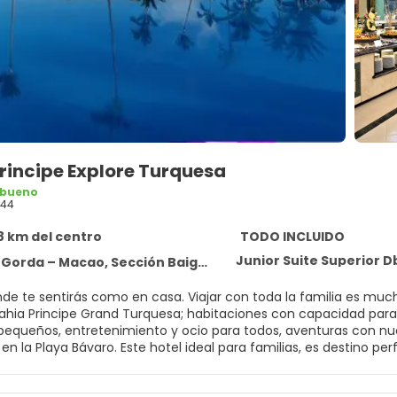
rincipe Explore Turquesa
 bueno
744
,8 km del centro
TODO INCLUIDO
Junior Suite Superior Db
cao, Sección Baigüa - Punta Cana Provincia La Altagracia, Dominican Republic,
nde te sentirás como en casa. Viajar con toda la familia es much
Bahia Principe Grand Turquesa; habitaciones con capacidad par
pequeños, entretenimiento y ocio para todos, aventuras con n
ara familias, es destino perfecto para disfrutar de diversión sin límites. Sus cómodas
tretenimiento animado y una amplia variedad de servicios para t
.