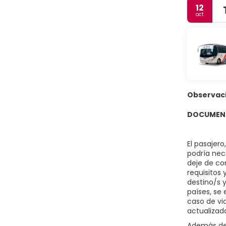
12
oct
Observac
DOCUMENT
El pasajer
podría nece
deje de co
requisitos
destino/s 
países, se 
caso de vi
actualizad
Además del