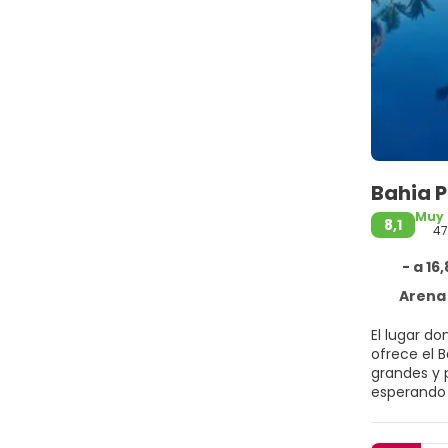
Bahia P
Muy
8,1
4
- a 16
Arena Gorda – Ma
El lugar do
ofrece el 
grandes y 
esperando en la Playa Bávaro. Este hotel ideal p
Suites, en
huéspedes