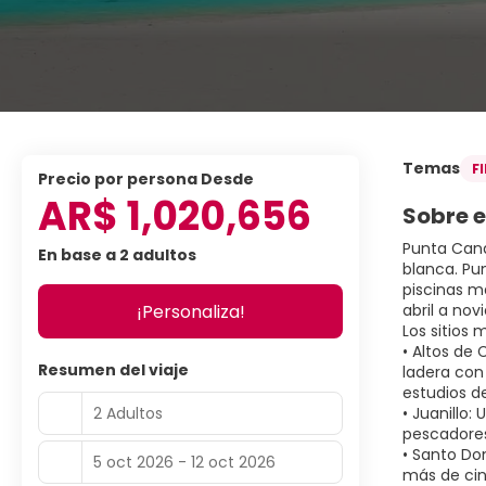
Temas
F
precio por persona Desde
AR$ 1,020,656
Sobre e
Punta Cana
En base a 2 adultos
blanca. Pu
piscinas m
¡Personaliza!
abril a no
Los sitios
• Altos de
Resumen del viaje
ladera con 
estudios de
2 Adultos
• Juanillo
pescadores
• Santo Do
5 oct 2026 - 12 oct 2026
más de cin