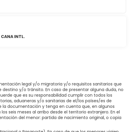
CANA INTL.
entación legal y/o migratoria y/o requisitos sanitarios que
e destino y/o tránsito. En caso de presentar alguna duda, no
ecuerde que es su responsabilidad cumplir con todos los
orias, aduaneras y/o sanitarias de el/los países/es de
 de la documentación y tenga en cuenta que, en algunos
os seis meses al arribo desde el territorio extranjero. En el
ntación del menor: partida de nacimiento original, o copia
acional o Pasaporte). En caso de que los menores viajen