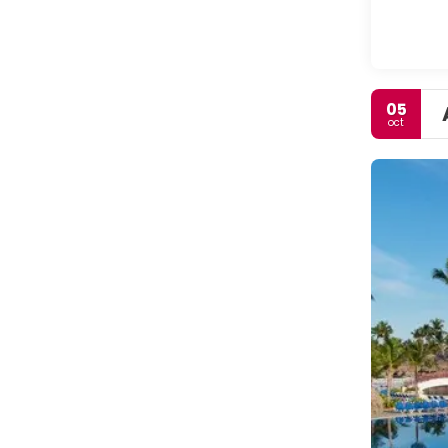
05
oct