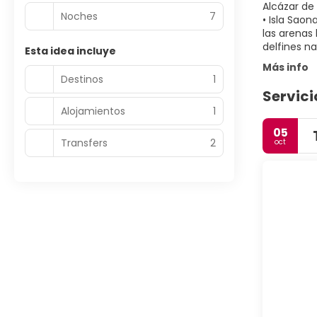
Alcázar de 
Noches
7
• Isla Saon
las arenas
Esta idea incluye
Más info
Destinos
1
Servici
Alojamientos
1
05
Transfers
2
oct