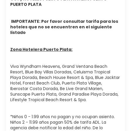
las muchas opciones que ofrece este alojamiento para
PUERTO PLATA
tomar algo, que incluyen 5 restaurantes y una cafetería.
Apaga tu sed en uno de estos bares: el lounge, el que hay
junto a la playa o el que hay junto a la piscina.
IMPORTANTE: Por favor consultar tarifa para los
hoteles que no se encuentren en el siguiente
Tendrás un servicio de recepción las 24 horas, atención
listado
multilingüe y consigna de equipaje a tu disposición. Hay
un aparcamiento sin asistencia gratuito disponible.
Zona Hotelera Puerto Plata:
Viva Wyndham Heavens, Grand Ventana Beach
Resort, Blue Bay Villas Doradas, Celuisma Tropical
Playa Dorada, Beach House Resort & Spa, Blue Jacktar
Hotel, Forest Beach Club, Puerto Plata Village,
Iberostar Costa Dorada, Be Live Grand Marien,
Sunscape Puerto Plata, Grand Paradise Playa Dorada,
Lifestyle Tropical Beach Resort & Spa.
*Niños 0 - 1.99 años no pagan y no ocupan asiento.
Niños 2 - 11.99 años pagan 50% de tarifa ADL. La
agencia debe notificar la edad del niño. De lo