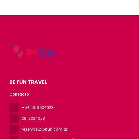
BE FUN TRAVEL
Contacto
+54 261 3034028
261 3034028
reservas@befun.com.ar