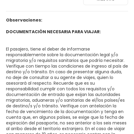
comunes son accesibles para las personas de movilidad
reducida. El aparcamiento puede ser útil para aquellos
que lleguen en coche. Este hotel es respetuoso con el
medio ambiente, por eso ha conseguido el certificado .
Observaciones:
Los huéspedes de esta propiedad podrán aprovechar sus
múltiples servicios de salud y bienestar. Todos los clientes
DOCUMENTACIÓN NECESARIA PARA VIAJAR:
que se alojen en esta propiedad podrán pasárselo en
grande gracias a su programa de animación. Todos los
clientes que se alojen en esta propiedad podrán disfrutar
El pasajero, tiene el deber de informarse
de las deliciosas opciones de restauración ofrecidas en su
responsablemente sobre la documentación legal y/o
agradable entorno. Los visitantes se lo pasarán como
migratoria y/o requisitos sanitarios que podría necesitar.
nunca ya que podrán utilizar las instalaciones deportivas
Verifique con tiempo las condiciones de ingreso al país de
y participar en las actividades de ocio del hotel. Los
destino y/o tránsito. En caso de presentar alguna duda,
amantes de la gastronomía disfrutarán con la exquisita
no deje de consultar a su agente de viajes, quien lo
oferta culinaria disponible, capaz de satisfacer el paladar
asesorará al respecto. Recuerde que es su
de todos los huéspedes. Pueden aplicarse tasas
responsabilidad cumplir con todos los requisitos y/o
adicionales por algunos de estos servicios.
documentación de entrada que exijan las autoridades
migratorias, aduaneras y/o sanitarias de el/los países/es
de destino/s y/o tránsito. Verifique con antelación la
fecha de vencimiento de la documentación y tenga en
cuenta que, en algunos países, se exige que la fecha de
expiración del pasaporte, no sea anterior a los seis meses
al arribo desde el territorio extranjero. En el caso de viajar