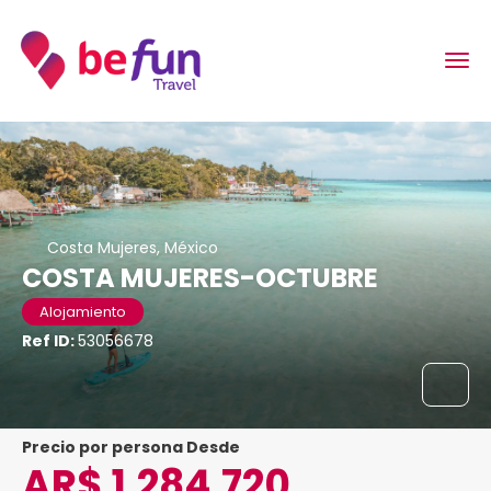
Costa Mujeres, México
COSTA MUJERES-OCTUBRE
Alojamiento
Ref ID:
53056678
precio por persona Desde
AR$ 1,284,720