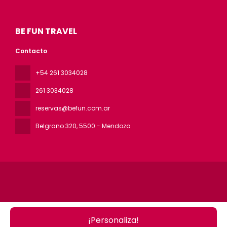
BE FUN TRAVEL
Contacto
+54 261 3034028
261 3034028
reservas@befun.com.ar
Belgrano 320
, 5500 - Mendoza
Todos los derechos reservados BE FUN © 2026
Política de
privacidad
¡Personaliza!