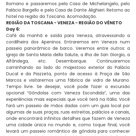
Romano e passaremos pela Casa de Michelangelo, pelo
Palácio Bargello e pela Casa de Dante Alighieri. Retorno ao
hotel na região da Toscana. Acomodação.
REGIÃO DA TOSCANA - VENEZA - REGIÃO DO VÊNETO
Day 6:
Café da manhã e saída para Veneza, atravessando a
cordilheira dos Apeninos. Entraremos em Veneza num
passeio panorâmico de barco. Veremos entre outros: a
igreja de Santa Maria della Salute, a ilha de San Giorgio, a
Alfândega, etc. Desembarque. Continuaremos
caminhando ao lado do majestoso exterior do Palácio
Ducal e da Piazzeta, ponto de acesso à Praça de São
Marcos e visitaremos uma fábrica de vidro de Murano.
Tempo livre. Se desejar, você pode fazer a excursão
opcional “Gôndolas com Veneza Escondida”, uma das
experiências mais especiais que você terá na Itália. Você
fará um passeio de mãos dadas com um guia local por
algumas de suas praças, ruas estreitas, palácios e canais,
onde encontrará infinitos detalhes que fazem de Veneza
uma cidade única no mundo e, como toque final, você
levará um passeio romântico de gôndola para conhecer