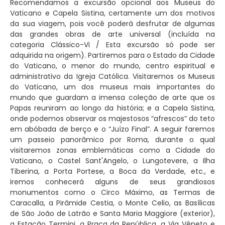
Recomendamos a excursão opcional aos Museus do
Vaticano e Capela Sistina, certamente um dos motivos
da sua viagem, pois você poderá desfrutar de algumas
das grandes obras de arte universal (incluída na
categoria Clássico-Vi / Esta excursão só pode ser
adquirida na origem). Partiremos para o Estado da Cidade
do Vaticano, o menor do mundo, centro espiritual e
administrativo da Igreja Católica. Visitaremos os Museus
do Vaticano, um dos museus mais importantes do
mundo que guardam a imensa coleção de arte que os
Papas reuniram ao longo da história; e a Capela Sistina,
onde podemos observar os majestosos “afrescos” do teto
em abóbada de berço e o “Juízo Final”. A seguir faremos
um passeio panorâmico por Roma, durante o qual
visitaremos zonas emblemáticas como a Cidade do
Vaticano, o Castel Sant'Angelo, o Lungotevere, a Ilha
Tiberina, a Porta Portese, a Boca da Verdade, etc., e
iremos conhecerá alguns de seus grandiosos
monumentos como o Circo Máximo, as Termas de
Caracalla, a Pirâmide Cestia, o Monte Celio, as Basílicas
de São João de Latrão e Santa Maria Maggiore (exterior),
a Estação Termini, a Praça da República, a Via Vêneto e