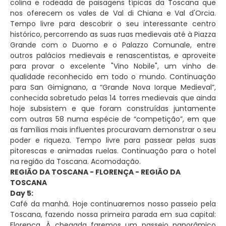
colina e rodeada de paisagens típicas da Toscana que
nos oferecem os vales de Val di Chiana e Val d'Orcia.
Tempo livre para descobrir o seu interessante centro
histórico, percorrendo as suas ruas medievais até à Piazza
Grande com o Duomo e o Palazzo Comunale, entre
outros palácios medievais e renascentistas, e aproveite
para provar o excelente "Vino Nobile", um vinho de
qualidade reconhecido em todo o mundo. Continuação
para San Gimignano, a “Grande Nova Iorque Medieval”,
conhecida sobretudo pelas 14 torres medievais que ainda
hoje subsistem e que foram construídas juntamente
com outras 58 numa espécie de “competição”, em que
as famílias mais influentes procuravam demonstrar o seu
poder e riqueza. Tempo livre para passear pelas suas
pitorescas e animadas ruelas. Continuação para o hotel
na região da Toscana. Acomodação.
REGIÃO DA TOSCANA - FLORENÇA - REGIÃO DA
TOSCANA
Day 5:
Café da manhã. Hoje continuaremos nosso passeio pela
Toscana, fazendo nossa primeira parada em sua capital:
Florença. À chegada faremos um passeio panorâmico