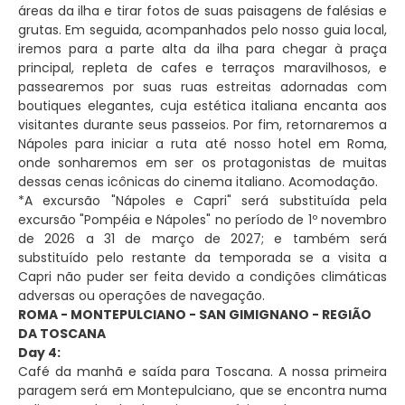
áreas da ilha e tirar fotos de suas paisagens de falésias e
grutas. Em seguida, acompanhados pelo nosso guia local,
iremos para a parte alta da ilha para chegar à praça
principal, repleta de cafes e terraços maravilhosos, e
passearemos por suas ruas estreitas adornadas com
boutiques elegantes, cuja estética italiana encanta aos
visitantes durante seus passeios. Por fim, retornaremos a
Nápoles para iniciar a ruta até nosso hotel em Roma,
onde sonharemos em ser os protagonistas de muitas
dessas cenas icônicas do cinema italiano. Acomodação.
*A excursão "Nápoles e Capri" será substituída pela
excursão "Pompéia e Nápoles" no período de 1º novembro
de 2026 a 31 de março de 2027; e também será
substituído pelo restante da temporada se a visita a
Capri não puder ser feita devido a condições climáticas
adversas ou operações de navegação.
ROMA - MONTEPULCIANO - SAN GIMIGNANO - REGIÃO
DA TOSCANA
Day 4:
Café da manhã e saída para Toscana. A nossa primeira
paragem será em Montepulciano, que se encontra numa