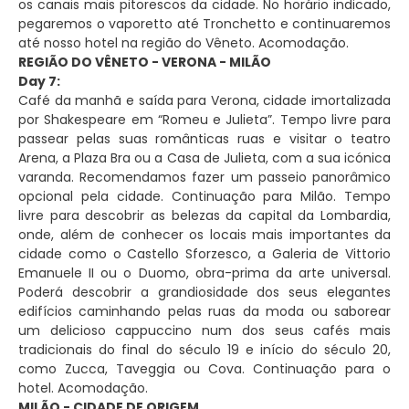
os canais mais pitorescos da cidade. No horário indicado,
pegaremos o vaporetto até Tronchetto e continuaremos
até nosso hotel na região do Vêneto. Acomodação.
REGIÃO DO VÊNETO - VERONA - MILÃO
Day 7:
Café da manhã e saída para Verona, cidade imortalizada
por Shakespeare em “Romeu e Julieta”. Tempo livre para
passear pelas suas românticas ruas e visitar o teatro
Arena, a Plaza Bra ou a Casa de Julieta, com a sua icónica
varanda. Recomendamos fazer um passeio panorâmico
opcional pela cidade. Continuação para Milão. Tempo
livre para descobrir as belezas da capital da Lombardia,
onde, além de conhecer os locais mais importantes da
cidade como o Castello Sforzesco, a Galeria de Vittorio
Emanuele II ou o Duomo, obra-prima da arte universal.
Poderá descobrir a grandiosidade dos seus elegantes
edifícios caminhando pelas ruas da moda ou saborear
um delicioso cappuccino num dos seus cafés mais
tradicionais do final do século 19 e início do século 20,
como Zucca, Taveggia ou Cova. Continuação para o
hotel. Acomodação.
MILÃO - CIDADE DE ORIGEM