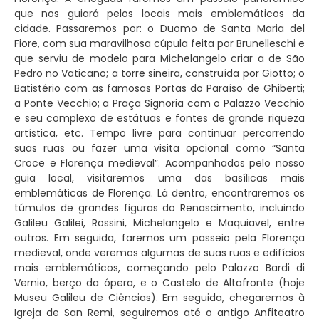
que nos guiará pelos locais mais emblemáticos da
cidade. Passaremos por: o Duomo de Santa Maria del
Fiore, com sua maravilhosa cúpula feita por Brunelleschi e
que serviu de modelo para Michelangelo criar a de São
Pedro no Vaticano; a torre sineira, construída por Giotto; o
Batistério com as famosas Portas do Paraíso de Ghiberti;
a Ponte Vecchio; a Praça Signoria com o Palazzo Vecchio
e seu complexo de estátuas e fontes de grande riqueza
artística, etc. Tempo livre para continuar percorrendo
suas ruas ou fazer uma visita opcional como “Santa
Croce e Florença medieval”. Acompanhados pelo nosso
guia local, visitaremos uma das basílicas mais
emblemáticas de Florença. Lá dentro, encontraremos os
túmulos de grandes figuras do Renascimento, incluindo
Galileu Galilei, Rossini, Michelangelo e Maquiavel, entre
outros. Em seguida, faremos um passeio pela Florença
medieval, onde veremos algumas de suas ruas e edifícios
mais emblemáticos, começando pelo Palazzo Bardi di
Vernio, berço da ópera, e o Castelo de Altafronte (hoje
Museu Galileu de Ciências). Em seguida, chegaremos à
Igreja de San Remi, seguiremos até o antigo Anfiteatro