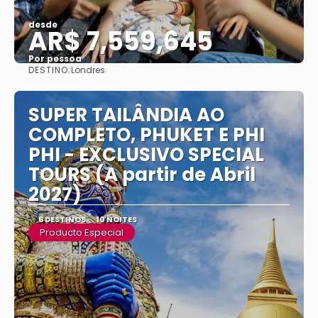
desde
AR$ 7,559,645
Por pessoa
DESTINO:
Londres
Vejo
SUPER TAILÂNDIA AO
COMPLETO, PHUKET E PHI
PHI - EXCLUSIVO SPECIAL
TOURS (A partir de Abril
2027)
6 DESTINOS
10 NOITES
Producto Especial