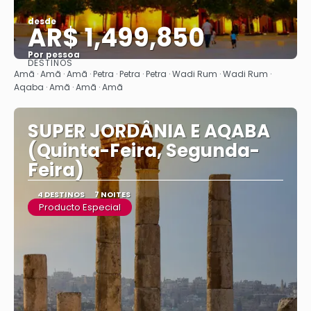
desde
AR$ 1,499,850
Por pessoa
DESTINOS
Vejo
Amã · Amã · Amã · Petra · Petra · Petra · Wadi Rum · Wadi Rum ·
Aqaba · Amã · Amã · Amã
SUPER JORDÂNIA E AQABA
(Quinta-Feira, Segunda-
Feira)
4 DESTINOS
7 NOITES
Producto Especial