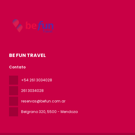
BE FUN TRAVEL
Contato
+54 261 3034028
261 3034028
reservas@befun.com.ar
Belgrano 320
, 5500 - Mendoza