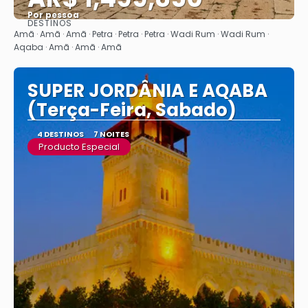
Por pessoa
DESTINOS
Vejo
Amã · Amã · Amã · Petra · Petra · Petra · Wadi Rum · Wadi Rum ·
Aqaba · Amã · Amã · Amã
SUPER JORDÂNIA E AQABA
(Terça-Feira, Sabado)
4 DESTINOS
7 NOITES
Producto Especial