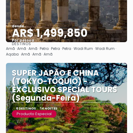
desde
AR$ 1,499,850
Por pessoa
DESTINOS
Vejo
Amã · Amã · Amã · Petra · Petra · Petra · Wadi Rum · Wadi Rum ·
Aqaba · Amã · Amã · Amã
SUPER JAPÃO E CHINA
(TOKYO-TÓQUIO) -
EXCLUSIVO SPECIAL TOURS
(Segunda-Feira)
6 DESTINOS
14 NOITES
Producto Especial