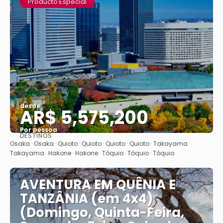
Producto Especial
desde
AR$ 5,575,200
Por pessoa
DESTINOS
Vejo
Osaka · Osaka · Quioto · Quioto · Quioto · Quioto · Takayama ·
Takayama · Hakone · Hakone · Tóquio · Tóquio · Tóquio
AVENTURA EM QUÊNIA E
TANZÂNIA (em 4x4)
(Domingo, Quinta-Feira,