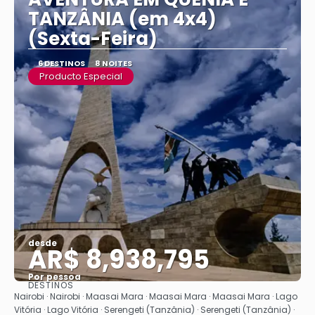
TANZÂNIA (em 4x4)
(Sexta-Feira)
6 DESTINOS
8 NOITES
Producto Especial
desde
AR$ 8,938,795
Por pessoa
DESTINOS
Vejo
Nairobi · Nairobi · Maasai Mara · Maasai Mara · Maasai Mara · Lago
Vitória · Lago Vitória · Serengeti (Tanzânia) · Serengeti (Tanzânia) ·