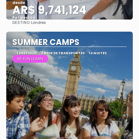
desde
AR$ 9,741,124
Por pessoa
DESTINO:
Londres
Vejo
SUMMER CAMPS
1 DESTINOS
2 REDE DE TRANSPORTES
14 NOITES
BE FUN LEARN