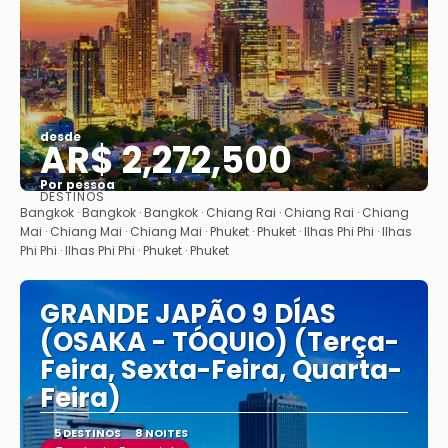
desde
AR$ 2,272,500
Por pessoa
DESTINOS
Vejo
Bangkok · Bangkok · Bangkok · Chiang Rai · Chiang Rai · Chiang
Mai · Chiang Mai · Chiang Mai · Phuket · Phuket · Ilhas Phi Phi · Ilhas
Phi Phi · Ilhas Phi Phi · Phuket · Phuket
GRANDE JAPÃO 9 DÍAS
(OSAKA - TÓQUIO) (Terça-
Feira, Sexta-Feira, Quarta-
Feira)
5 DESTINOS
8 NOITES