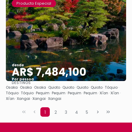
Producto Especial
desde
AR$ 7,484,100
Por pessoa
DESTINOS
Vejo
Osaka · Osaka · Osaka · Quioto · Quioto · Quioto · Quioto · Tóquio ·
Tóquio · Tóquio · Pequim · Pequim · Pequim · Pequim · Xi'an · Xi'an ·
Xi'an · Xangai · Xangai · Xangai
1
2
3
4
5