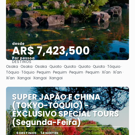
desde
AR$ 7,423,500
Por pessoa
DESTINOS
Vejo
Osaka · Osaka · Osaka · Quioto · Quioto · Quioto · Quioto · Tóquio ·
Tóquio · Tóquio · Pequim · Pequim · Pequim · Pequim · Xi'an · Xi'an ·
Xi'an · Xangai · Xangai · Xangai
SUPER JAPÃO E CHINA
(TOKYO-TÓQUIO) -
EXCLUSIVO SPECIAL TOURS
(Segunda-Feira)
6 DESTINOS
14 NOITES