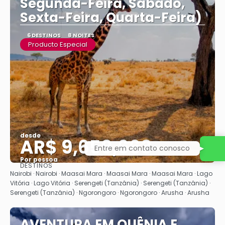
Segunda-Feira, Sabado,
Sexta-Feira, Quarta-Feira)
6 DESTINOS
8 NOITES
Producto Especial
desde
AR$ 9,659,663
Entre em contato conosco
Por pessoa
DESTINOS
Vejo
Nairobi · Nairobi · Maasai Mara · Maasai Mara · Maasai Mara · Lago
Vitória · Lago Vitória · Serengeti (Tanzânia) · Serengeti (Tanzânia) ·
Serengeti (Tanzânia) · Ngorongoro · Ngorongoro · Arusha · Arusha
AVENTURA EM QUÊNIA E