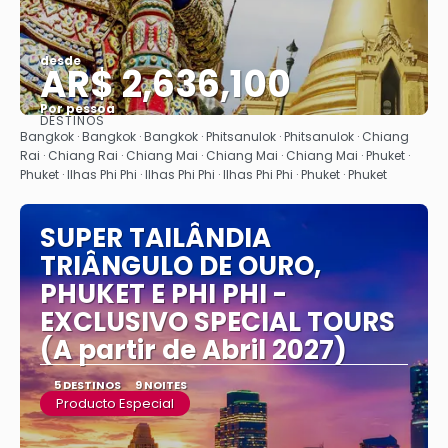
desde
AR$ 2,636,100
Por pessoa
DESTINOS
Vejo
Bangkok · Bangkok · Bangkok · Phitsanulok · Phitsanulok · Chiang
Rai · Chiang Rai · Chiang Mai · Chiang Mai · Chiang Mai · Phuket ·
Phuket · Ilhas Phi Phi · Ilhas Phi Phi · Ilhas Phi Phi · Phuket · Phuket
SUPER TAILÂNDIA
TRIÂNGULO DE OURO,
PHUKET E PHI PHI -
EXCLUSIVO SPECIAL TOURS
(A partir de Abril 2027)
5 DESTINOS
9 NOITES
Producto Especial