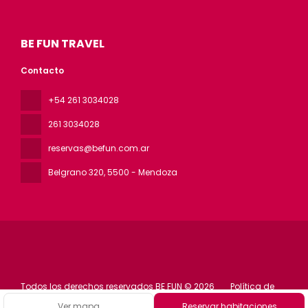
BE FUN TRAVEL
Contacto
+54 261 3034028
261 3034028
reservas@befun.com.ar
Belgrano 320
, 5500 - Mendoza
Todos los derechos reservados BE FUN © 2026
Política de
privacidad
Ver mapa
Reservar habitaciones