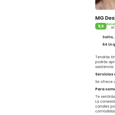
MG Des
Exce
9,5
81
Salta, 
64 Urquiza
Tendrás ti
podrás apr
asistencia
Servicios
Se ofrece 
Para com
Te sentirá
La conexió
canales por
comodidades