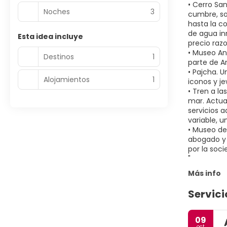
• Cerro San
Noches
3
cumbre, so
hasta la c
de agua in
Esta idea incluye
precio raz
• Museo Ant
Destinos
1
parte de A
• Pajcha. U
Alojamientos
1
iconos y je
• Tren a la
mar. Actua
servicios a
variable, u
• Museo de
abogado y 
por la soc
Más info
Servici
09
oct