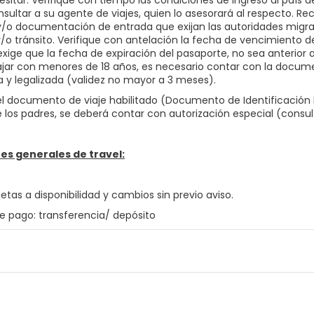
sitar. Verifique con tiempo las condiciones de ingreso al país d
nsultar a su agente de viajes, quien lo asesorará al respecto. R
 y/o documentación de entrada que exijan las autoridades migrat
y/o tránsito. Verifique con antelación la fecha de vencimiento
exige que la fecha de expiración del pasaporte, no sea anterior a l
ajar con menores de 18 años, es necesario contar con la docume
a y legalizada (validez no mayor a 3 meses).
 documento de viaje habilitado (Documento de Identificación N
 los padres, se deberá contar con autorización especial (consu
es generales de travel:
jetas a disponibilidad y cambios sin previo aviso.
e pago: transferencia/ depósito