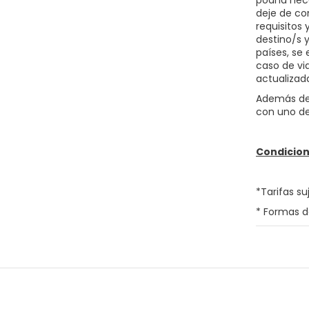
podría nece
deje de co
requisitos
destino/s 
países, se 
caso de vi
actualizad
Además del
con uno de
Condicion
*Tarifas su
* Formas d