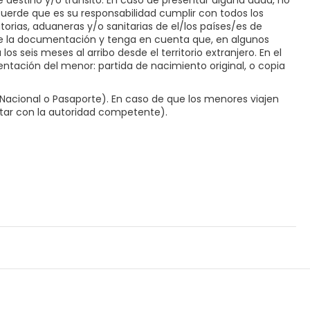
e destino y/o tránsito. En caso de presentar alguna duda, no
ecuerde que es su responsabilidad cumplir con todos los
orias, aduaneras y/o sanitarias de el/los países/es de
 de la documentación y tenga en cuenta que, en algunos
os seis meses al arribo desde el territorio extranjero. En el
ntación del menor: partida de nacimiento original, o copia
acional o Pasaporte). En caso de que los menores viajen
ltar con la autoridad competente).