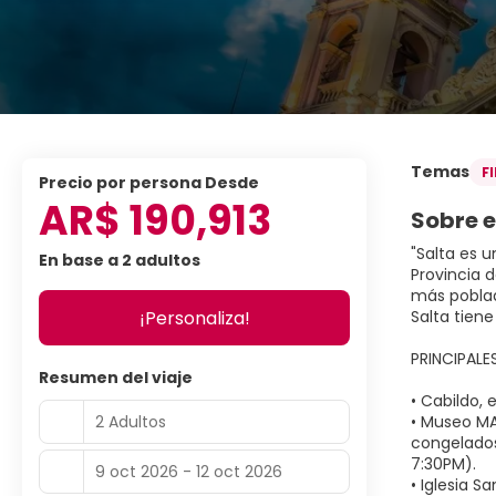
Temas
F
precio por persona Desde
AR$ 190,913
Sobre e
"Salta es 
En base a 2 adultos
Provincia 
más poblad
¡Personaliza!
Salta tien
PRINCIPAL
Resumen del viaje
• Cabildo, 
2 Adultos
• Museo MA
congelados
7:30PM).
9 oct 2026 - 12 oct 2026
• Iglesia S