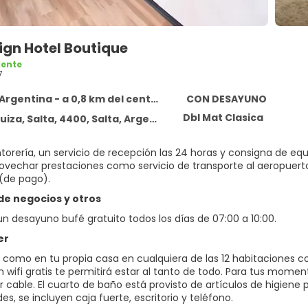
ign Hotel Boutique
lente
7
Argentina - a 0,8 km del centro
CON DESAYUNO
Dbl Mat Clasica
, Salta, 4400, Salta, Argentina, Salta, Argentina
ntorería, un servicio de recepción las 24 horas y consigna de e
ovechar prestaciones como servicio de transporte al aeropuerto
 (de pago).
 de negocios y otros
un desayuno bufé gratuito todos los días de 07:00 a 10:00.
er
s como en tu propia casa en cualquiera de las 12 habitaciones 
n wifi gratis te permitirá estar al tanto de todo. Para tus mome
 cable. El cuarto de baño está provisto de artículos de higiene 
, se incluyen caja fuerte, escritorio y teléfono.