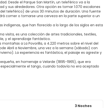
dad. Desde el Parque San Martín, un teleférico va a la
ad y sus alrededores. Otra opción es tomar 1.070 escalones
 del teleférico) de unos 30 minutos de duración. Una fuente
rá comer o tomarse una cerveza en la parte superior a un
 indígenas, que han florecido a lo largo de los siglos en esta
 visita, es una colección de artes tradicionales, textiles,
e, y el aprendizaje fantástico.
s montañas a La Povorilla, a 4.220 metros sobre el nivel del
tode Abril a Noviembre, una vez a la semana (sábado) con
ierno). La experiencia es fantástica, el paisaje es agreste y
o pequeña, en homenaje a Velarde (1895-1965), que era
 especialmente el tango, cuando todavía no era aceptado
3 Noches