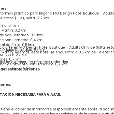
nes
rto más práctico para llegar a MG Design Hotel Boutique - Adult
Güemes (SLA), Salta: 12,2 km
erma: 0,1 km
 Martín: 0,2 km
 de San Bernardo: 0,4 km
de San Bernardo: 0,4 km
ral de Salta: 0,5 km
 alojarte en MG Design Hotel Boutique - Adults Only de Salta, es
iencias Naturales: 0,5 km
rico de San Bernardo y a 0,8 km de Museo de Ciencias
San José: 0,5 km
mes: 0,7 km
cias se expresan en números redondos.
enor y Convento San Francisco: 0,7 km
rito Velarde: 0,8 km
 del establecimiento
tural América: 0,9 km
incial de Salta: 1 km
 Salta: 1 km
iones:
órico del Norte: 1 km
Arte Contemporáneo: 1 km
ACIÓN NECESARIA PARA VIAJAR:
o, tiene el deber de informarse responsablemente sobre la docum