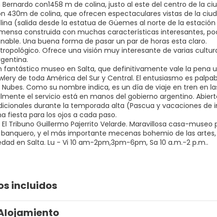
 Bernardo con1458 m de colina, justo al este del centro de la ciu
n 430m de colina, que ofrecen espectaculares vistas de la ciud
olina (salida desde la estatua de Güemes al norte de la estación
mensa construida con muchas características interesantes, pod
onable. Una buena forma de pasar un par de horas esta claro.
ropológico. Ofrece una visión muy interesante de varias culturas
rgentina.
n fantástico museo en Salta, que definitivamente vale la pena una
wlery de toda América del Sur y Central. El entusiasmo es palpabl
s Nubes. Como su nombre indica, es un día de viaje en tren en la
lmente el servicio está en manos del gobierno argentino. Abier
dicionales durante la temporada alta (Pascua y vacaciones de inv
na fiesta para los ojos a cada paso.
 El Tribuno Guillermo Pajerrito Velarde. Maravillosa casa-muse
banquero, y el más importante mecenas bohemio de las artes,
iedad en Salta. Lu - Vi 10 am-2pm,3pm-6pm, Sa 10 a.m.-2 p.m..
os incluidos
Alojamiento