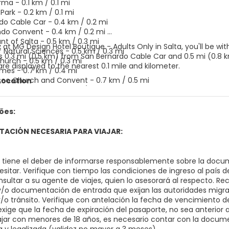
rma - 0.1 km / 0.1 mi
Park - 0.2 km / 0.1 mi
do Cable Car - 0.4 km / 0.2 mi
do Convent - 0.4 km / 0.2 mi
ant of Salta - 0.5 km / 0.3 mi
 at MG Design Hotel Boutique - Adults Only in Salta, you'll be wi
Natural Sciences - 0.5 km / 0.3 mi
 is 0.3 mi (0.5 km) from San Bernardo Cable Car and 0.5 mi (0.8
hurch - 0.5 km / 0.3 mi
re displayed to the nearest 0.1 mile and kilometer.
mes - 0.7 km / 0.4 mi
sco Church and Convent - 0.7 km / 0.5 mi
Location
elarde Museum - 0.8 km / 0.5 mi
ltural Center - 0.9 km / 0.6 mi
ncial Theater - 1 km / 0.6 mi
ões:
Salta - 1 km / 0.6 mi
 Museum of the North - 1 km / 0.6 mi
ACIÓN NECESARIA PARA VIAJAR:
rte Contemporáneo - 1 km / 0.6 mi
o, tiene el deber de informarse responsablemente sobre la docum
sitar. Verifique con tiempo las condiciones de ingreso al país d
nsultar a su agente de viajes, quien lo asesorará al respecto. R
 y/o documentación de entrada que exijan las autoridades migrat
y/o tránsito. Verifique con antelación la fecha de vencimiento
exige que la fecha de expiración del pasaporte, no sea anterior a l
ajar con menores de 18 años, es necesario contar con la docume