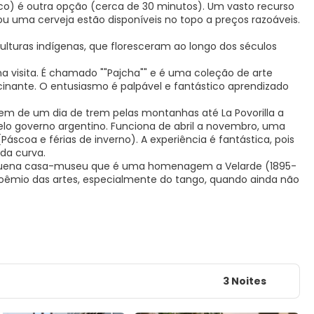
o) é outra opção (cerca de 30 minutos). Um vasto recurso
u uma cerveja estão disponíveis no topo a preços razoáveis.
ulturas indígenas, que floresceram ao longo dos séculos
a visita. É chamado ""Pajcha"" e é uma coleção de arte
fascinante. O entusiasmo é palpável e fantástico aprendizado
em de um dia de trem pelas montanhas até La Povorilla a
elo governo argentino. Funciona de abril a novembro, uma
scoa e férias de inverno). A experiência é fantástica, pois
da curva.
a pequena casa-museu que é uma homenagem a Velarde (1895-
oêmio das artes, especialmente do tango, quando ainda não
3 Noites