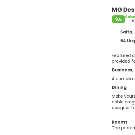
MG Des
Sob
9,5
81
Salta,
64 Urquiza
Featured am
provided fo
Business,
A complime
Dining
Make yours
cable prog
designer to
Rooms
The preferr