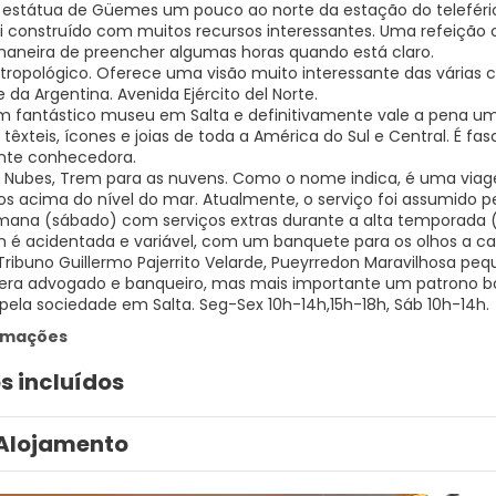
 estátua de Güemes um pouco ao norte da estação do teleféric
i construído com muitos recursos interessantes. Uma refeição o
neira de preencher algumas horas quando está claro.
tropológico. Oferece uma visão muito interessante das várias c
 da Argentina. Avenida Ejército del Norte.
Um fantástico museu em Salta e definitivamente vale a pena um
, têxteis, ícones e joias de toda a América do Sul e Central. É 
nte conhecedora.
as Nubes, Trem para as nuvens. Como o nome indica, é uma viag
s acima do nível do mar. Atualmente, o serviço foi assumido p
mana (sábado) com serviços extras durante a alta temporada (Pá
 é acidentada e variável, com um banquete para os olhos a ca
 Tribuno Guillermo Pajerrito Velarde, Pueyrredon Maravilhos
 era advogado e banqueiro, mas mais importante um patrono b
 pela sociedade em Salta. Seg-Sex 10h-14h,15h-18h, Sáb 10h-14h.
ormações
s incluídos
Alojamento