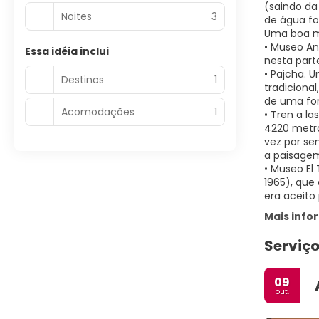
(saindo da
Noites
3
de água fo
Uma boa ma
• Museo An
Essa idéia inclui
nesta parte
• Pajcha. 
Destinos
1
tradicional
de uma fo
Acomodações
1
• Tren a l
4220 metro
vez por se
a paisagem
• Museo El
1965), que
era aceito
Mais inf
Serviço
09
out.