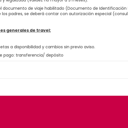
a y legalizada (validez no mayor a 3 meses).
 documento de viaje habilitado (Documento de Identificación N
 los padres, se deberá contar con autorización especial (consu
es generales de travel:
jetas a disponibilidad y cambios sin previo aviso.
e pago: transferencia/ depósito