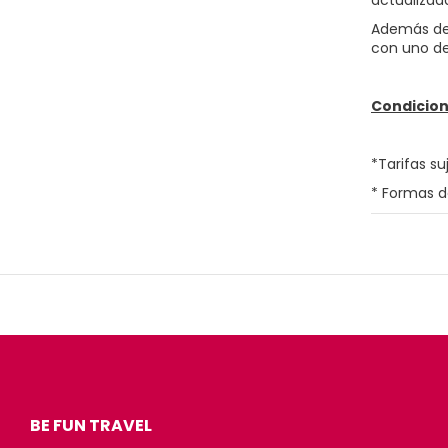
actualizad
Además del
con uno de
Condicion
*Tarifas su
* Formas d
BE FUN TRAVEL