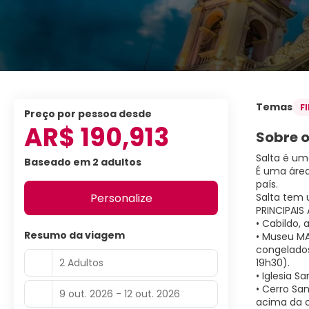
Temas
F
preço por pessoa desde
AR$ 190,913
Sobre o
Salta é um
Baseado em 2 adultos
É uma área
país.
Personalize
Salta tem 
PRINCIPAIS
• Cabildo, 
Resumo da viagem
• Museu MA
congelados
2 Adultos
19h30).
• Iglesia S
• Cerro Sa
9 out. 2026 - 12 out. 2026
acima da c