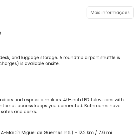
Mais informações
O
esk, and luggage storage. A roundtrip airport shuttle is
charges) is available onsite.
.
nibars and espresso makers. 40-inch LED televisions with
 internet access keeps you connected. Bathrooms have
s safes and desks.
LA-Martín Miguel de Güemes Intl.) - 12.2 km / 7.6 mi