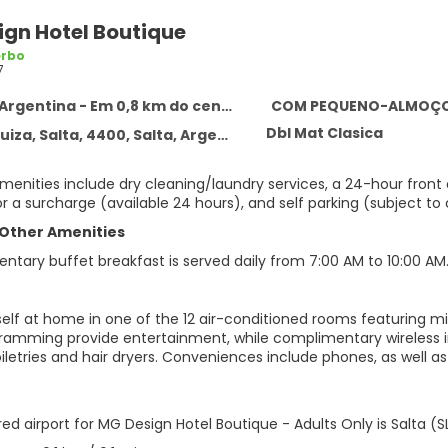
ign Hotel Boutique
erbo
7
 Argentina - Em 0,8 km do centro
COM PEQUENO-ALMOÇ
Dbl Mat Clasica
, Salta, 4400, Salta, Argentina, Salta, Argentina
enities include dry cleaning/laundry services, a 24-hour front d
r a surcharge (available 24 hours), and self parking (subject to 
 Other Amenities
ntary buffet breakfast is served daily from 7:00 AM to 10:00 AM
elf at home in one of the 12 air-conditioned rooms featuring mi
ramming provide entertainment, while complimentary wireless
iletries and hair dryers. Conveniences include phones, as well a
ed airport for MG Design Hotel Boutique - Adults Only is Salta (S