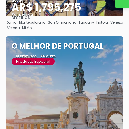
Entre em contato conosco
desde
AR$ 1,795,275
Por pessoa
DESTINOS
Vejo
Roma · Montepulciano · San Gimignano · Tuscany · Pistoia · Veneza
· Verona · Milão
O MELHOR DE PORTUGAL
10 DESTINOS
7 NOITES
Producto Especial