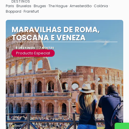
DESTINOS
Vejo
Paris · Bruxelas · Bruges · The Hague · Amesterdão · Colónia ·
Boppard · Frankfurt
MARAVILHAS DE ROMA,
TOSCANA E VENEZA
8 DESTINOS
7 NOITES
Producto Especial