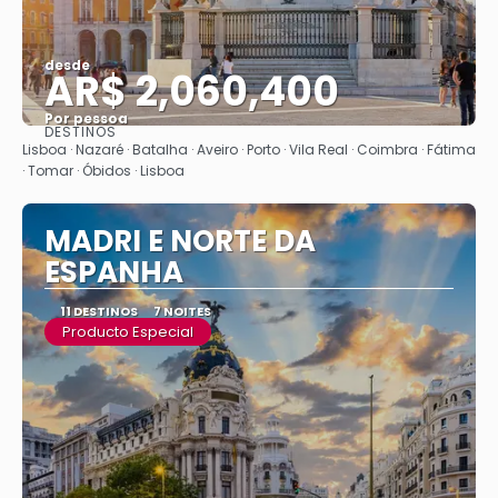
desde
AR$ 2,060,400
Por pessoa
DESTINOS
Vejo
Lisboa · Nazaré · Batalha · Aveiro · Porto · Vila Real · Coimbra · Fátima
· Tomar · Óbidos · Lisboa
MADRI E NORTE DA
ESPANHA
11 DESTINOS
7 NOITES
Producto Especial