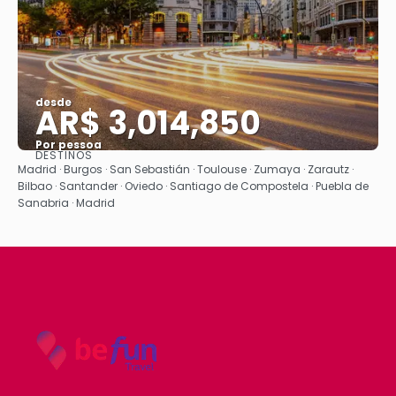
desde
AR$ 3,014,850
Por pessoa
DESTINOS
Vejo
Madrid · Burgos · San Sebastián · Toulouse · Zumaya · Zarautz ·
Bilbao · Santander · Oviedo · Santiago de Compostela · Puebla de
Sanabria · Madrid